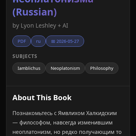
(Russian)
by Lyon Leshley + AI
PDF
ru
📅 2026-05-27
SUBJECTS
Iamblichus
Neoplatonism
Philosophy
About This Book
Познакомьтесь с Ямвлихом Халкидским
— философом, навсегда изменившим
неоплатонизм, но редко получающим то