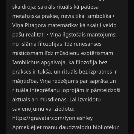
skaidroja: sakrāls rituāls kā patiesa
metafiziska prakse, nevis tikai simbolika •
Viņa Pitagora matemātika: kā skaitļi veido
pašu realitāti • Viņa ilgstošais mantojums:
no islāma filozofijas līdz renesanses
misticismam līdz mūsdienu ezotērismam
Iamblichus apgalvoja, ka filozofija bez
prakses ir tukša, un rituāls bez izpratnes ir
māņticība. Viņa redzējums par saprāta un
rituāla integrēšanu joprojām ir pārsteidzoši
aktuāls arī mūsdienās. Lai izveidotu
savienojumu vai ziedotu:
https://gravatar.com/lyonleshley
Apmeklējiet manu daudzvalodu bibliotēku: