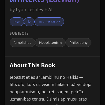
by Lyon Leshley + AI
PDF
lv
📅 2026-05-27
SUBJECTS
Iamblichus
Neoplatonism
Philosophy
About This Book
Iepazīstieties ar Iamblihu no Halkis —
filozofu, kurš uz visiem laikiem pārveidoja
neoplatonismu, bet reti saņem pelnīto
uzmanības centrā. Dzimis ap mūsu ēras