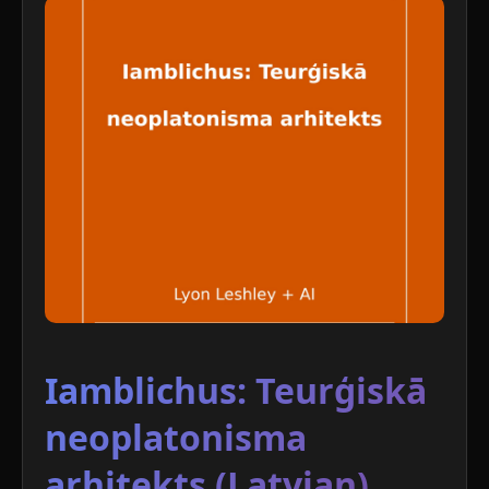
Iamblichus: Teurģiskā
neoplatonisma
arhitekts (Latvian)