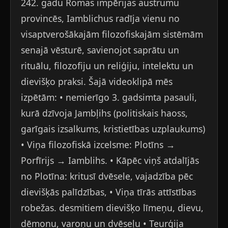
242. gadu Romas impērijas austrumu
provincēs, Iamblichus radīja vienu no
visaptverošākajām filozofiskajām sistēmām
senajā vēsturē, savienojot saprātu un
rituālu, filozofiju un reliģiju, intelektu un
dievišķo praksi. Šajā videoklipā mēs
izpētām: • nemierīgo 3. gadsimta pasauli,
kurā dzīvoja Jambļihs (politiskais haoss,
garīgais izsalkums, kristietības uzplaukums)
• Viņa filozofiskā izcelsme: Plotīns →
Porfīrijs → Iamblihs. • Kāpēc viņš atdalījās
no Plotīna: kritusī dvēsele, vajadzība pēc
dievišķās palīdzības, • Viņa tīrās attīstības
robežas. desmitiem dievišķo līmeņu, dievu,
dēmonu, varoņu un dvēseļu • Teurģija