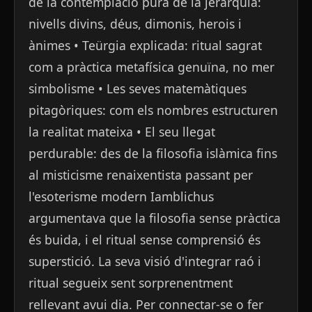
de la contemplació pura de la jerarquia:
nivells divins, déus, dimonis, herois i
ànimes • Teürgia explicada: ritual sagrat
com a pràctica metafísica genuïna, no mer
simbolisme • Les seves matemàtiques
pitagòriques: com els nombres estructuren
la realitat mateixa • El seu llegat
perdurable: des de la filosofia islàmica fins
al misticisme renaixentista passant per
l'esoterisme modern Iamblichus
argumentava que la filosofia sense pràctica
és buida, i el ritual sense comprensió és
superstició. La seva visió d'integrar raó i
ritual segueix sent sorprenentment
rellevant avui dia. Per connectar-se o fer