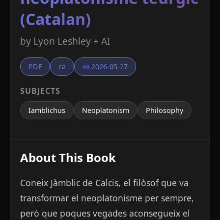
(Catalan)
by Lyon Leshley + AI
PDF
ca
📅 2026-05-27
SUBJECTS
Iamblichus
Neoplatonism
Philosophy
About This Book
Coneix Jàmblic de Calcis, el filòsof que va
transformar el neoplatonisme per sempre,
però que poques vegades aconsegueix el