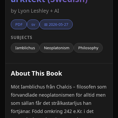
by Lyon Leshley + AI
PDF
sv
📅 2026-05-27
SUBJECTS
Iamblichus
Neoplatonism
Philosophy
About This Book
Möt Iamblichus från Chalcis – filosofen som
förvandlade neoplatonismen för alltid men
som sällan får det strålkastarljus han
förtjänar. Född omkring 242 e.Kr. i det