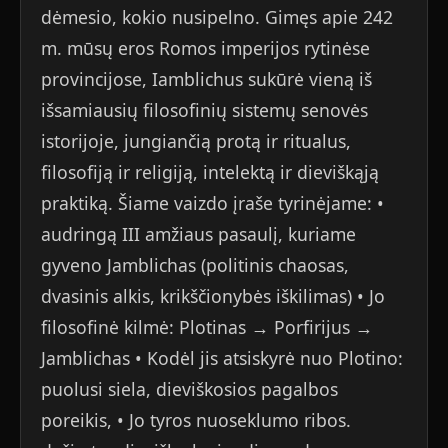
dėmesio, kokio nusipelno. Gimęs apie 242
m. mūsų eros Romos imperijos rytinėse
provincijose, Iamblichus sukūrė vieną iš
išsamiausių filosofinių sistemų senovės
istorijoje, jungiančią protą ir ritualus,
filosofiją ir religiją, intelektą ir dieviškąją
praktiką. Šiame vaizdo įraše tyrinėjame: •
audringą III amžiaus pasaulį, kuriame
gyveno Jamblichas (politinis chaosas,
dvasinis alkis, krikščionybės iškilimas) • Jo
filosofinė kilmė: Plotinas → Porfirijus →
Jamblichas • Kodėl jis atsiskyrė nuo Plotino:
puolusi siela, dieviškosios pagalbos
poreikis, • Jo tyros nuoseklumo ribos.