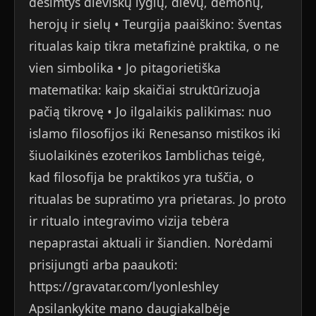
dešimtys dieviškų lygių, dievų, demonų,
herojų ir sielų • Teurgija paaiškino: šventas
ritualas kaip tikra metafizinė praktika, o ne
vien simbolika • Jo pitagorietiška
matematika: kaip skaičiai struktūrizuoja
pačią tikrovę • Jo ilgalaikis palikimas: nuo
islamo filosofijos iki Renesanso mistikos iki
šiuolaikinės ezoterikos Iamblichas teigė,
kad filosofija be praktikos yra tuščia, o
ritualas be supratimo yra prietaras. Jo proto
ir ritualo integravimo vizija tebėra
nepaprastai aktuali ir šiandien. Norėdami
prisijungti arba paaukoti:
https://gravatar.com/lyonleshley
Apsilankykite mano daugiakalbėje