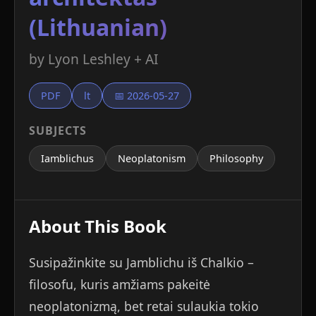
(Lithuanian)
by Lyon Leshley + AI
PDF
lt
📅 2026-05-27
SUBJECTS
Iamblichus
Neoplatonism
Philosophy
About This Book
Susipažinkite su Jamblichu iš Chalkio –
filosofu, kuris amžiams pakeitė
neoplatonizmą, bet retai sulaukia tokio