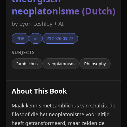
neoplatonisme (Dutch)
by Lyon Leshley + AI
PDF
nl
📅 2026-05-27
SUBJECTS
Iamblichus
Neoplatonism
Philosophy
About This Book
Maak kennis met Iamblichus van Chalcis, de
filosoof die het neoplatonisme voor altijd
heeft getransformeerd, maar zelden de