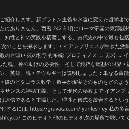
ご紹介します。新プラトン主義を永遠に変えた哲学者
たにありません。西暦 242 年頃にローマ帝国の東部諸
、知性と神の実践を橋渡しする、古代史の中で最も包括的
次のことを探求します。 • イアンブリコスが生きた激動の
台頭) • 彼の哲学的系統: プロティノス → 斑岩 → 
した魂、神の助けの必要性、そして純粋な瞑想の限界 • 
ン、英雄、魂 • テウルギーは説明しました：単なる象
• 彼のピタゴラス数学：数字が現実そのものをどのように
ネサンスの神秘主義、そして現代の秘教まで イアンブ
は迷信であると主張した。理性と儀式を統合するとい
は: https://gravatar.com/lyonleshley
rary.leshley.ca/ このビデオと他のビデオを次の場所で聴