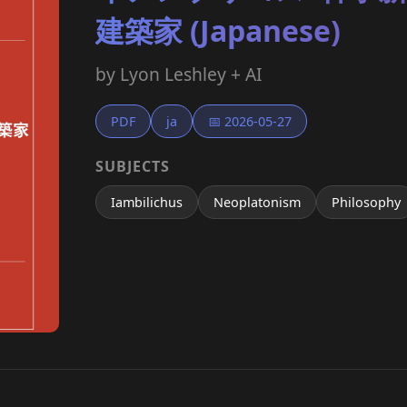
建築家 (Japanese)
by Lyon Leshley + AI
PDF
ja
📅 2026-05-27
SUBJECTS
Iambilichus
Neoplatonism
Philosophy