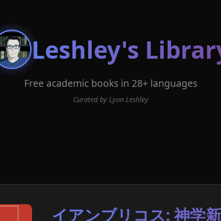
Leshley's Librar
Free academic books in 28+ languages
Curated by Lyon Leshley
イアンブリコス: 神学