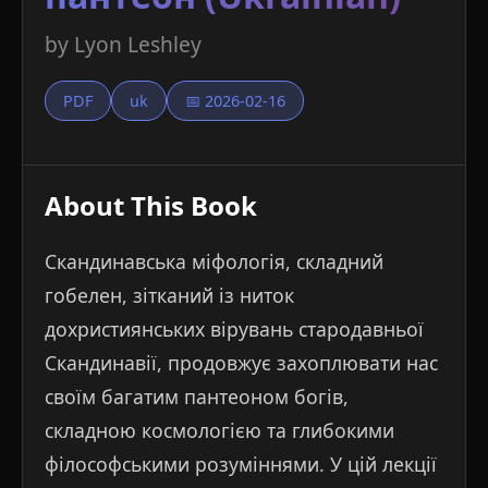
by Lyon Leshley
PDF
uk
📅 2026-02-16
About This Book
Скандинавська міфологія, складний
гобелен, зітканий із ниток
дохристиянських вірувань стародавньої
Скандинавії, продовжує захоплювати нас
своїм багатим пантеоном богів,
складною космологією та глибокими
філософськими розуміннями. У цій лекції