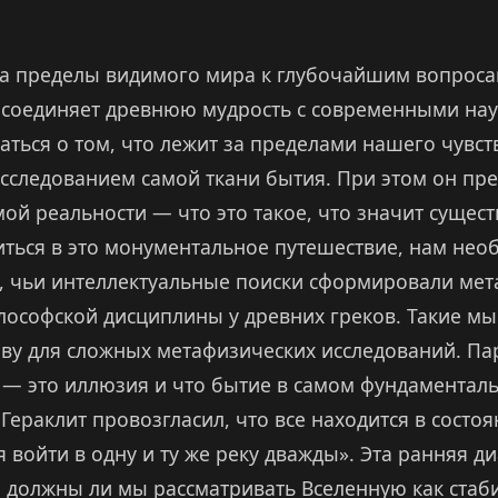
а пределы видимого мира к глубочайшим вопроса
 соединяет древнюю мудрость с современными на
аться о том, что лежит за пределами нашего чувст
исследованием самой ткани бытия. При этом он пре
й реальности — что это такое, что значит существ
иться в это монументальное путешествие, нам нео
, чьи интеллектуальные поиски сформировали ме
лософской дисциплины у древних греков. Такие мы
чву для сложных метафизических исследований. Пар
 — это иллюзия и что бытие в самом фундаментал
, Гераклит провозгласил, что все находится в состо
 войти в одну и ту же реку дважды». Эта ранняя д
 должны ли мы рассматривать Вселенную как стаб