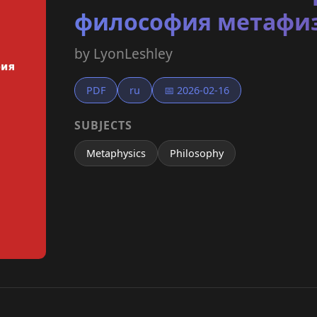
философия метафиз
by LyonLeshley
PDF
ru
📅 2026-02-16
SUBJECTS
Metaphysics
Philosophy