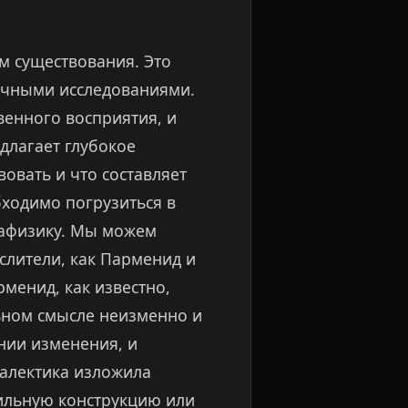
м существования. Это
учными исследованиями.
венного восприятия, и
длагает глубокое
овать и что составляет
бходимо погрузиться в
тафизику. Мы можем
слители, как Парменид и
менид, как известно,
ьном смысле неизменно и
янии изменения, и
иалектика изложила
ильную конструкцию или