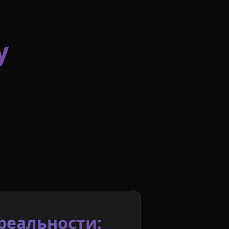
y
реальности: